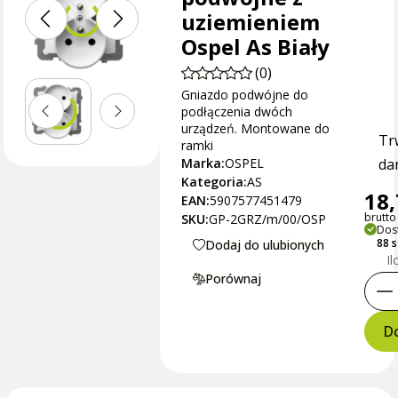
uziemieniem
Ospel As Biały
(0)
Gniazdo podwójne do
podłączenia dwóch
urządzeń. Montowane do
Tr
ramki
Marka:
OSPEL
dan
Kategoria:
AS
18,
EAN:
5907577451479
brutto 
SKU:
GP-2GRZ/m/00/OSP
Dos
88 
Dodaj do ulubionych
Il
Porównaj
Do