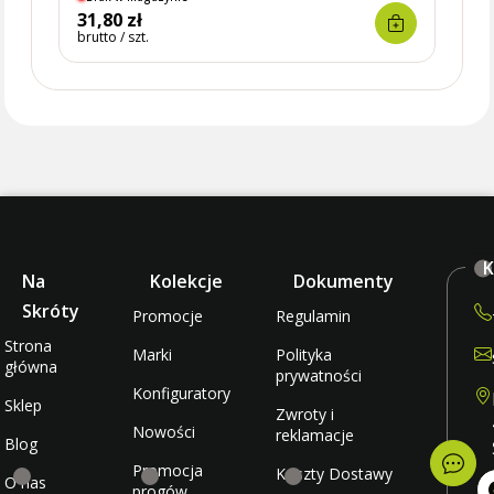
31,80 zł
33,3
brutto / szt.
brutto 
K
Na
Kolekcje
Dokumenty
Skróty
Promocje
Regulamin
Strona
Marki
Polityka
główna
prywatności
Konfiguratory
Sklep
Zwroty i
Nowości
reklamacje
Blog
Promocja
Koszty Dostawy
O nas
progów