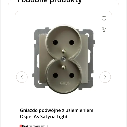
Gnia
Ospe
Gniazdo podwójne z uziemieniem
Ospel As Satyna Light
Brak w magazynie
Dostę