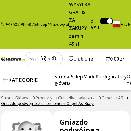
Dodaj do koszyka
WYSYŁKA
podwójne z
brutto / szt.
uziemieniem
GRATIS
Ospel As Biały
ZA
z
PL/
+48609996507
sklep@fazowy.pl
VAT
ZAKUPY
za min.
49 zł
Otwórz k
Ulubione
0,00 zł
Wyszukaj produkt
Strona
Sklep
Marki
Konfiguratory
O
KATEGORIE
główna
n
Strona Główna
Produkty
Gniazdka i włączniki
Ospel
AS
Gniazdo podwójne z uziemieniem Ospel As Biały
Gniazdo
podwójne z