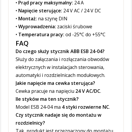
•
Prąd pracy maksymalny:
24 A
•
Napięcie sterujące:
24 V AC / 24 V DC
•
Montaż:
na szynę DIN
•
Wyprowadzenia:
zaciski śrubowe
•
Temperatura pracy:
od -25°C do +55°C
FAQ
Do czego służy stycznik ABB ESB 24-04?
Służy do załączania i rozłączania obwodów
elektrycznych w instalacjach sterowania,
automatyki i rozdzielnicach modułowych.
Jakie napięcie ma cewka sterująca?
Cewka pracuje na napięciu
24 V AC/DC
.
Ile styków ma ten stycznik?
Model ESB 24-04 ma
4 styki rozwierne NC
.
Czy stycznik nadaje się do montażu w
rozdzielnicy?
Tak, produkt jest przeznaczony do montażu