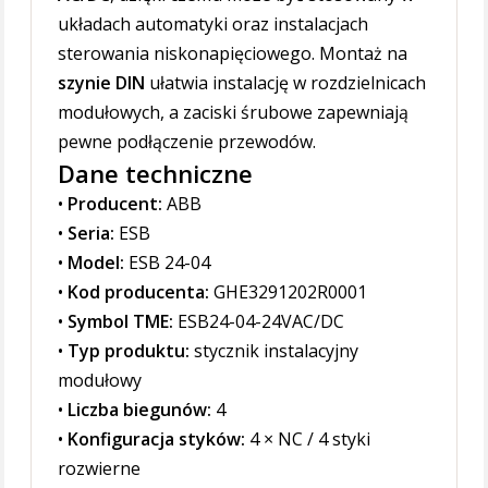
układach automatyki oraz instalacjach
sterowania niskonapięciowego. Montaż na
szynie DIN
ułatwia instalację w rozdzielnicach
modułowych, a zaciski śrubowe zapewniają
pewne podłączenie przewodów.
Dane techniczne
•
Producent:
ABB
•
Seria:
ESB
•
Model:
ESB 24-04
•
Kod producenta:
GHE3291202R0001
•
Symbol TME:
ESB24-04-24VAC/DC
•
Typ produktu:
stycznik instalacyjny
modułowy
•
Liczba biegunów:
4
•
Konfiguracja styków:
4 × NC / 4 styki
rozwierne