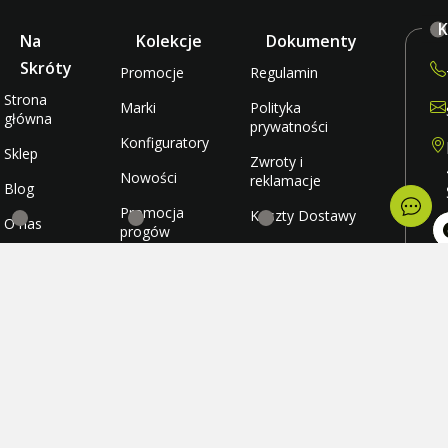
K
Na
Kolekcje
Dokumenty
Skróty
Promocje
Regulamin
Strona
Marki
Polityka
główna
prywatności
Konfiguratory
Sklep
Zwroty i
Nowości
reklamacje
Blog
Promocja
Koszty Dostawy
O nas
progów
rabatowych
Metody płatności
Kontakt
po
wt
Promocja
Ulubione
śr
darmowej
cz
wysyłki
Konto
pi
so
ni