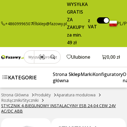
STYCZNIK 4-
125,53 zł
Dodaj do koszyka
WYSYŁKA
BIEGUNOWY
brutto / szt.
GRATIS
INSTALACYJNY
ZA
ESB 24-04 CEW
z
PL/
+48609996507
sklep@fazowy.pl
VAT
24V AC/DC
ZAKUPY
ABB
za min.
49 zł
Otwórz k
Ulubione
0,00 zł
Wyszukaj produkt
Strona
Sklep
Marki
Konfiguratory
O
KATEGORIE
główna
n
Strona Główna
Produkty
Aparatura modułowa
Rozłączniki/Styczniki
STYCZNIK 4-BIEGUNOWY INSTALACYJNY ESB 24-04 CEW 24V
AC/DC ABB