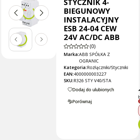
STYCZNIK 4-
BIEGUNOWY
INSTALACYJNY
ESB 24-04 CEW
24V AC/DC ABB
(0)
Marka:
ABB SPÓŁKA Z
OGRANIC
Kategoria:
Rozłączniki/Styczniki
EAN:
4000000003227
SKU:
R326 STY V40/STA
Dodaj do ulubionych
b
Porównaj