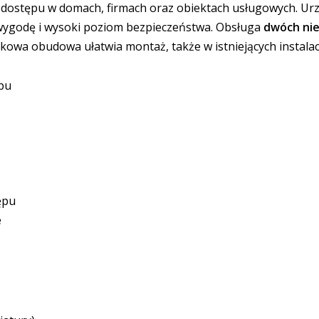
i dostępu w domach, firmach oraz obiektach usługowych. Ur
 wygodę i wysoki poziom bezpieczeństwa. Obsługa
dwóch nie
owa obudowa ułatwia montaż, także w istniejących instalac
ępu
tępu
e