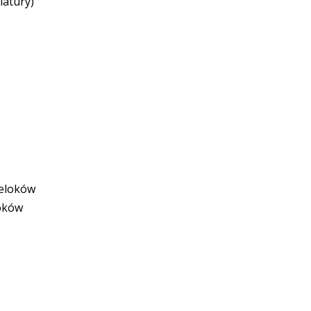
iatury)
reloków
loków