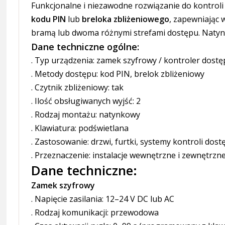
Funkcjonalne i niezawodne rozwiązanie do kontrol
kodu PIN
lub
breloka zbliżeniowego
, zapewniając
bramą lub dwoma różnymi strefami dostępu. Natynk
Dane techniczne ogólne:
. Typ urządzenia: zamek szyfrowy / kontroler dost
. Metody dostępu: kod PIN, brelok zbliżeniowy
. Czytnik zbliżeniowy: tak
. Ilość obsługiwanych wyjść: 2
. Rodzaj montażu: natynkowy
. Klawiatura: podświetlana
. Zastosowanie: drzwi, furtki, systemy kontroli dos
. Przeznaczenie: instalacje wewnętrzne i zewnętrzn
Dane techniczne:
Zamek szyfrowy
. Napięcie zasilania: 12–24 V DC lub AC
. Rodzaj komunikacji: przewodowa