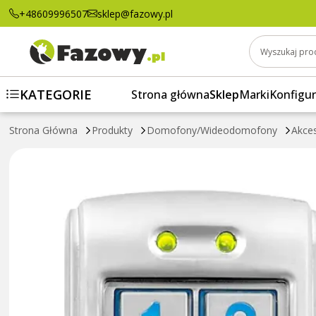
+48609996507
sklep@fazowy.pl
Wyszukaj pro
KATEGORIE
Strona główna
Sklep
Marki
Konfigur
Strona Główna
Produkty
Domofony/Wideodomofony
Akce