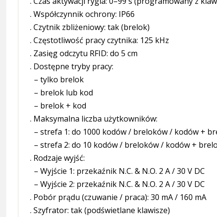
. Czas aktywacji rygla: 0–99 s (programowany z klaw
. Współczynnik ochrony: IP66
. Czytnik zbliżeniowy: tak (brelok)
. Częstotliwość pracy czytnika: 125 kHz
. Zasięg odczytu RFID: do 5 cm
. Dostępne tryby pracy:
– tylko brelok
– brelok lub kod
– brelok + kod
. Maksymalna liczba użytkowników:
– strefa 1: do 1000 kodów / breloków / kodów + b
– strefa 2: do 10 kodów / breloków / kodów + bre
. Rodzaje wyjść:
– Wyjście 1: przekaźnik N.C. & N.O. 2 A / 30 V DC
– Wyjście 2: przekaźnik N.C. & N.O. 2 A / 30 V DC
. Pobór prądu (czuwanie / praca): 30 mA / 160 mA
. Szyfrator: tak (podświetlane klawisze)