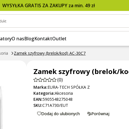
WYSYŁKA GRATIS ZA ZAKUPY za min. 49 zł
dukt
atory
O nas
Blog
Kontakt
Outlet
soria
Zamek szyfrowy (brelok/kod) AC-30C7
Zamek szyfrowy (brelok/ko
(0)
Marka:
EURA-TECH SPÓŁKA Z
Kategoria:
Akcesoria
EAN:
5905548275048
SKU:
C71A730/EUT
Dodaj do ulubionych
Porównaj