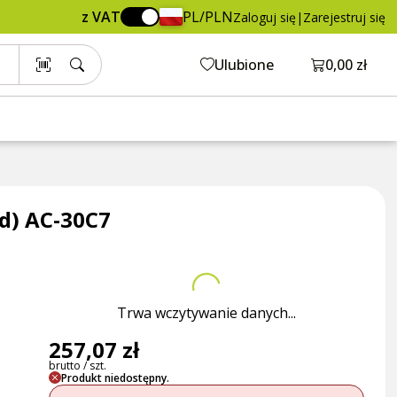
z VAT
PL/PLN
Zaloguj się
|
Zarejestruj się
Otwórz ko
Ulubione
0,00 zł
d) AC-30C7
Trwa wczytywanie danych...
257,07 zł
brutto / szt.
Produkt niedostępny.