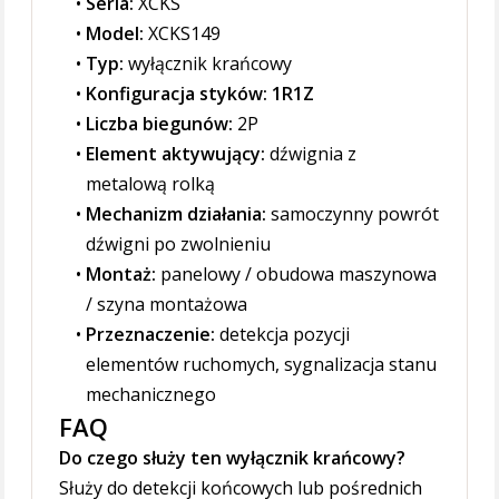
Seria:
XCKS
Model:
XCKS149
Typ:
wyłącznik krańcowy
Konfiguracja styków:
1R1Z
Liczba biegunów:
2P
Element aktywujący:
dźwignia z
metalową rolką
Mechanizm działania:
samoczynny powrót
dźwigni po zwolnieniu
Montaż:
panelowy / obudowa maszynowa
/ szyna montażowa
Przeznaczenie:
detekcja pozycji
elementów ruchomych, sygnalizacja stanu
mechanicznego
FAQ
Do czego służy ten wyłącznik krańcowy?
Służy do detekcji końcowych lub pośrednich