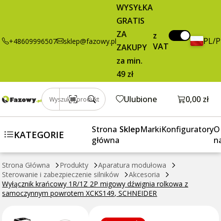
Wyłącznik
113,90 zł
Dodaj do koszyka
WYSYŁKA
krańcowy
brutto / szt.
GRATIS
1R/1Z 2P
ZA
migowy
z
PL/
+48609996507
sklep@fazowy.pl
VAT
dźwignia
ZAKUPY
rolkowa z
za min.
samoczynnym
49 zł
powrotem
XCKS149,
Otwórz k
Ulubione
0,00 zł
Wyszukaj produkt
SCHNEIDER
Strona
Sklep
Marki
Konfiguratory
O
KATEGORIE
główna
n
Strona Główna
Produkty
Aparatura modułowa
Sterowanie i zabezpieczenie silników
Akcesoria
Wyłącznik krańcowy 1R/1Z 2P migowy dźwignia rolkowa z
samoczynnym powrotem XCKS149, SCHNEIDER