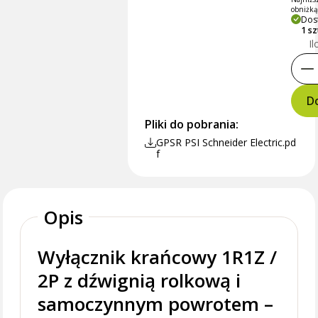
obniżk
Dos
1 s
Il
Do
Pliki do pobrania:
GPSR PSI Schneider Electric.pd
f
Opis
Wyłącznik krańcowy 1R1Z /
2P z dźwignią rolkową i
samoczynnym powrotem –