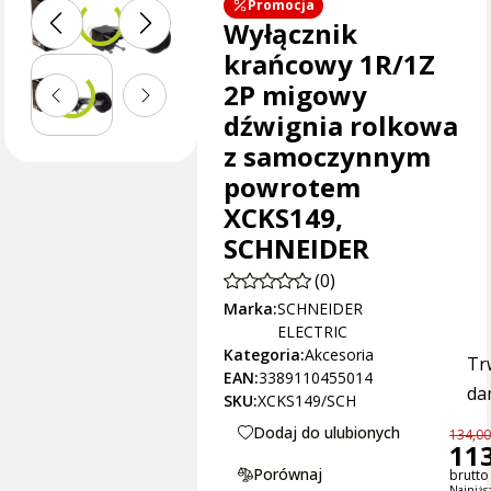
Promocja
Wyłącznik
krańcowy 1R/1Z
2P migowy
dźwignia rolkowa
z samoczynnym
powrotem
XCKS149,
SCHNEIDER
(0)
Marka:
SCHNEIDER
ELECTRIC
Kategoria:
Akcesoria
Tr
EAN:
3389110455014
dan
SKU:
XCKS149/SCH
Dodaj do ulubionych
134,00
113
Porównaj
brutto 
Najniżs