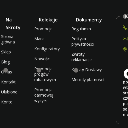
K
Na
Kolekcje
Dokumenty
Skróty
Promocje
Regulamin
Strona
Marki
Polityka
główna
prywatności
Konfiguratory
Sklep
Zwroty i
Nowości
reklamacje
Blog
Promocja
Koszty Dostawy
O nas
progów
rabatowych
Metody płatności
Kontakt
po
wt
Promocja
Ulubione
śr
darmowej
cz
wysyłki
Konto
pi
so
ni