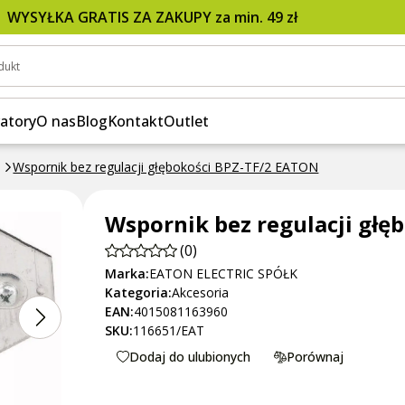
2 EATON
WYSYŁKA GRATIS ZA ZAKUPY za min. 49 zł
dukt
atory
O nas
Blog
Kontakt
Outlet
Wspornik bez regulacji głębokości BPZ-TF/2 EATON
Wspornik bez regulacji głę
(0)
Marka:
EATON ELECTRIC SPÓŁK
Kategoria:
Akcesoria
EAN:
4015081163960
SKU:
116651/EAT
Dodaj do ulubionych
Porównaj