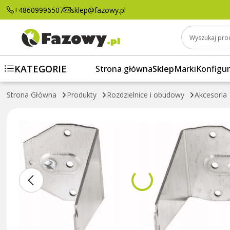
Wspornik bez regulacji głębokości BPZ-TF/
+48609996507
sklep@fazowy.pl
Wyszukaj pro
KATEGORIE
Strona główna
Sklep
Marki
Konfigur
Strona Główna
Produkty
Rozdzielnice i obudowy
Akcesoria