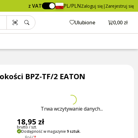
18,95 zł
Dodaj do koszyka
z VAT
PL/PLN
Zaloguj się
|
Zarejestruj się
brutto / szt.
Otwórz ko
Ulubione
0,00 zł
bokości BPZ-TF/2 EATON
Trwa wczytywanie danych...
18,95 zł
brutto / szt.
Dostępność w magazynie
9 sztuk
.
Ilość