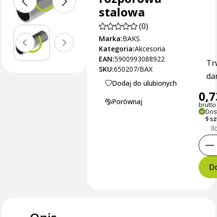
stalowa
(0)
Marka:
BAKS
Kategoria:
Akcesoria
EAN:
5900993088922
Tr
SKU:
650207/BAX
dan
Dodaj do ulubionych
0,7
Porównaj
brutto 
Dos
9 s
Il
Do