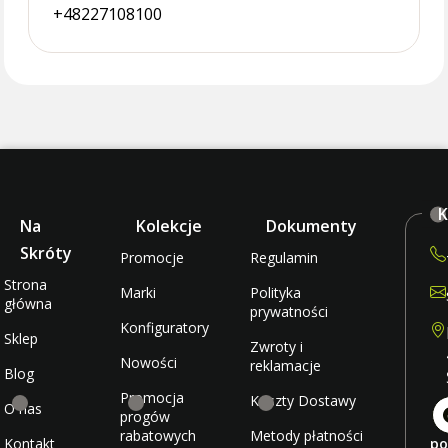
+48227108100
K
Na
Kolekcje
Dokumenty
Skróty
Promocje
Regulamin
Strona
Marki
Polityka
główna
prywatności
Konfiguratory
Sklep
Zwroty i
Nowości
reklamacje
Blog
Promocja
Koszty Dostawy
O nas
progów
rabatowych
Metody płatności
Kontakt
po