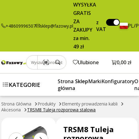
TRSM8 Tuleja
0,73 zł
Dodaj do koszyka
WYSYŁKA
rozporowa
brutto / szt.
GRATIS
stalowa
ZA
z
PL/
+48609996507
sklep@fazowy.pl
VAT
ZAKUPY
za min.
49 zł
Otwórz k
Ulubione
0,00 zł
Wyszukaj produkt
Strona
Sklep
Marki
Konfiguratory
O
KATEGORIE
główna
n
Strona Główna
Produkty
Elementy prowadzenia kabli
Akcesoria
TRSM8 Tuleja rozporowa stalowa
TRSM8 Tuleja
rozporowa