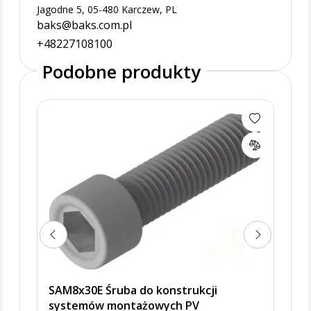
Jagodne 5, 05-480 Karczew, PL
baks@baks.com.pl
+48227108100
Podobne produkty
Śrub
mocu
BAK
SAM8x30E Śruba do konstrukcji
systemów montażowych PV