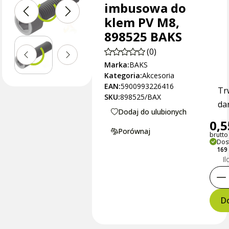
imbusowa do
klem PV M8,
898525 BAKS
(0)
Marka:
BAKS
Kategoria:
Akcesoria
EAN:
5900993226416
Tr
SKU:
898525/BAX
dan
Dodaj do ulubionych
0,5
Porównaj
brutto 
Dos
169
Il
Do