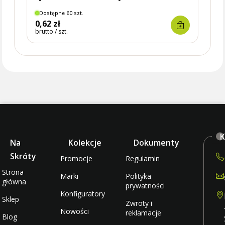
Dostępne 60 szt.
Brak
0,62 zł
20,1
brutto / szt.
brutto 
K
Na
Kolekcje
Dokumenty
Skróty
Promocje
Regulamin
Strona
Marki
Polityka
główna
prywatności
Konfiguratory
Sklep
Zwroty i
Nowości
reklamacje
Blog