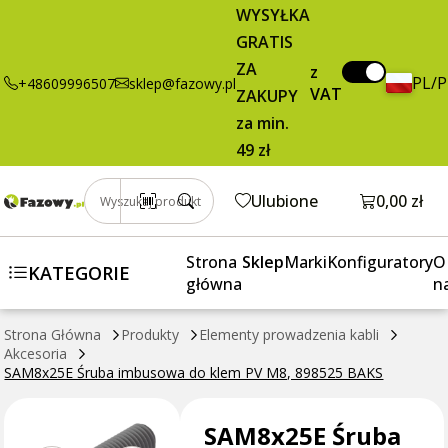
SAM8x25E
0,55 zł
Dodaj do koszyka
WYSYŁKA
Śruba
brutto / szt.
GRATIS
imbusowa do
ZA
klem PV M8,
z
PL/
+48609996507
sklep@fazowy.pl
VAT
898525 BAKS
ZAKUPY
za min.
49 zł
Otwórz k
Ulubione
0,00 zł
Wyszukaj produkt
Strona
Sklep
Marki
Konfiguratory
O
KATEGORIE
główna
n
Strona Główna
Produkty
Elementy prowadzenia kabli
Akcesoria
SAM8x25E Śruba imbusowa do klem PV M8, 898525 BAKS
SAM8x25E Śruba