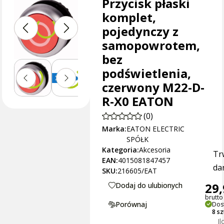
Przycisk płaski
komplet,
pojedynczy z
samopowrotem,
bez
podświetlenia,
czerwony M22-D-
R-X0 EATON
(0)
Marka:
EATON ELECTRIC
SPÓŁK
Kategoria:
Akcesoria
Tr
EAN:
4015081847457
dan
SKU:
216605/EAT
29,
Dodaj do ulubionych
brutto 
Porównaj
Dos
8 s
Il