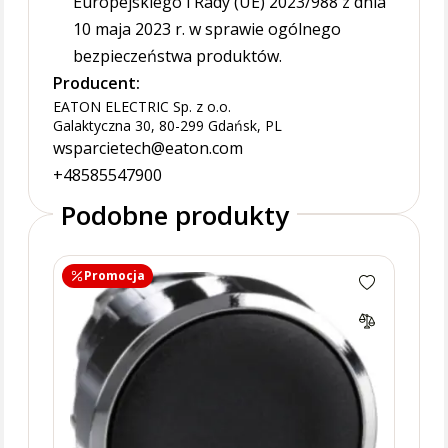
Europejskiego i Rady (UE) 2023/988 z dnia
10 maja 2023 r. w sprawie ogólnego
bezpieczeństwa produktów.
Producent:
EATON ELECTRIC Sp. z o.o.
Galaktyczna 30, 80-299 Gdańsk, PL
wsparcietech@eaton.com
+48585547900
Podobne produkty
Promocja
Napę
podś
ZB4B