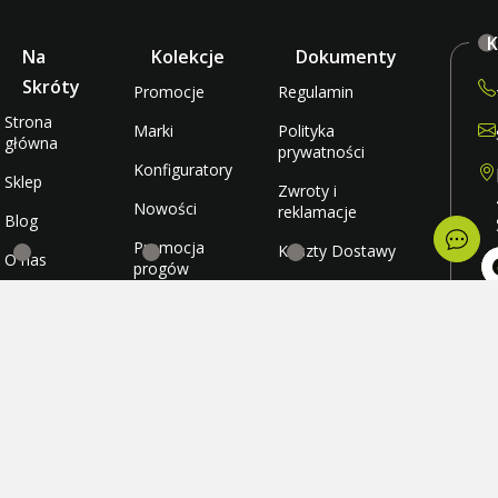
K
Na
Kolekcje
Dokumenty
Skróty
Promocje
Regulamin
Strona
Marki
Polityka
główna
prywatności
Konfiguratory
Sklep
Zwroty i
Nowości
reklamacje
Blog
Promocja
Koszty Dostawy
O nas
progów
rabatowych
Metody płatności
Kontakt
po
wt
Promocja
Ulubione
śr
darmowej
cz
wysyłki
Konto
pi
so
ni