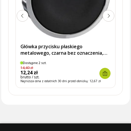
Główka przycisku płaskiego
metalowego, czarna bez oznaczenia,
HARMONY XB4, SCHNEIDER ELECTRIC
Dostępne 2 szt.
14,40 zł
Dostę
12,24 zł
14,9
brutto / szt.
brutto 
Najniższa cena z ostatnich 30 dni przed obniżką:
12,67 zł