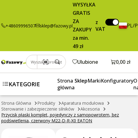
29,95 zł
Dodaj do koszyka
WYSYŁKA
komplet,
brutto / szt.
GRATIS
pojedynczy z
ZA
samopowrotem,
z
PL/
+48609996507
sklep@fazowy.pl
bez
VAT
ZAKUPY
podświetlenia,
za min.
czerwony M22-
49 zł
D-R-X0 EATON
Otwórz k
Ulubione
0,00 zł
Wyszukaj produkt
Strona
Sklep
Marki
Konfiguratory
O
KATEGORIE
główna
n
Strona Główna
Produkty
Aparatura modułowa
Sterowanie i zabezpieczenie silników
Akcesoria
Przycisk płaski komplet, pojedynczy z samopowrotem, bez
podświetlenia, czerwony M22-D-R-X0 EATON