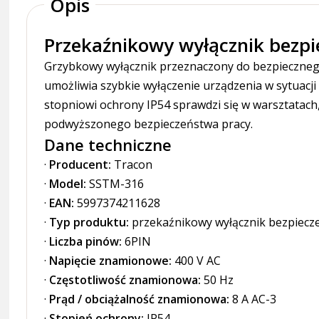
Opis
Przekaźnikowy wyłącznik bezp
Grzybkowy wyłącznik przeznaczony do bezpiecznego
umożliwia szybkie wyłączenie urządzenia w sytuac
stopniowi ochrony IP54 sprawdzi się w warsztatach
podwyższonego bezpieczeństwa pracy.
Dane techniczne
·
Producent:
Tracon
·
Model:
SSTM-316
·
EAN:
5997374211628
·
Typ produktu:
przekaźnikowy wyłącznik bezpiecz
·
Liczba pinów:
6PIN
·
Napięcie znamionowe:
400 V AC
·
Częstotliwość znamionowa:
50 Hz
·
Prąd / obciążalność znamionowa:
8 A AC-3
·
Stopień ochrony:
IP54