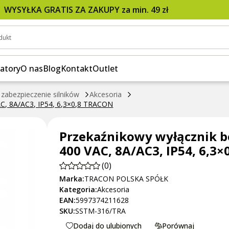
rzybkowy 6PIN, 400 VAC, 8A/AC3, IP54, 6,3×0,8 TR
WYSYŁKA GRATIS ZA ZAKUPY za min. 49 zł
dukt
atory
O nas
Blog
Kontakt
Outlet
 zabezpieczenie silników
Akcesoria
AC, 8A/AC3, IP54, 6,3×0,8 TRACON
Przekaźnikowy wyłącznik b
400 VAC, 8A/AC3, IP54, 6,3
(0)
Marka:
TRACON POLSKA SPÓŁK
Kategoria:
Akcesoria
EAN:
5997374211628
SKU:
SSTM-316/TRA
Dodaj do ulubionych
Porównaj