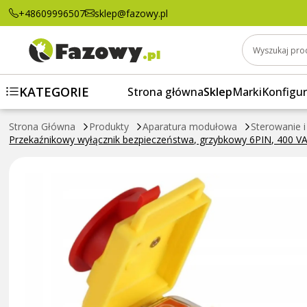
Przekaźnikowy wyłącznik bezpieczeństwa, g
+48609996507
sklep@fazowy.pl
Wyszukaj pro
KATEGORIE
Strona główna
Sklep
Marki
Konfigur
Strona Główna
Produkty
Aparatura modułowa
Sterowanie i
Przekaźnikowy wyłącznik bezpieczeństwa, grzybkowy 6PIN, 400 V