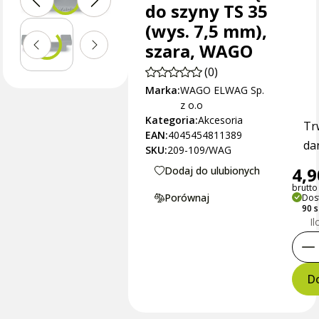
do szyny TS 35
(wys. 7,5 mm),
szara, WAGO
(0)
Marka:
WAGO ELWAG Sp.
z o.o
Kategoria:
Akcesoria
Tr
EAN:
4045454811389
dan
SKU:
209-109/WAG
4,9
Dodaj do ulubionych
brutto 
Porównaj
Dos
90 
Il
Do