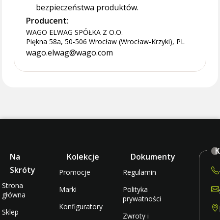
bezpieczeństwa produktów.
Producent:
WAGO ELWAG SPÓŁKA Z O.O.
Piękna 58a, 50-506 Wrocław (Wrocław-Krzyki), PL
wago.elwag@wago.com
K
Na
Kolekcje
Dokumenty
Skróty
Promocje
Regulamin
Strona
Marki
Polityka
główna
prywatności
Konfiguratory
Sklep
Zwroty i