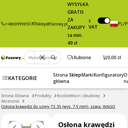
Osłona
4,90 zł
Dodaj do koszyka
WYSYŁKA
krawędzi do
brutto / szt.
GRATIS
szyny TS 35
ZA
(wys. 7,5 mm),
z
PL/
+48609996507
sklep@fazowy.pl
VAT
szara, WAGO
ZAKUPY
za min.
49 zł
Otwórz k
Ulubione
0,00 zł
Wyszukaj produkt
Strona
Sklep
Marki
Konfiguratory
O
KATEGORIE
główna
n
Strona Główna
Produkty
Rozdzielnice i obudowy
Akcesoria
Osłona krawędzi do szyny TS 35 (wys. 7,5 mm), szara, WAGO
Osłona krawędzi