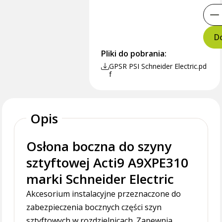
Do
Pliki do pobrania:
GPSR PSI Schneider Electric.pd
f
Opis
Osłona boczna do szyny
sztyftowej Acti9 A9XPE310
marki Schneider Electric
Akcesorium instalacyjne przeznaczone do
zabezpieczenia bocznych części szyn
sztyftowych w rozdzielnicach. Zapewnia