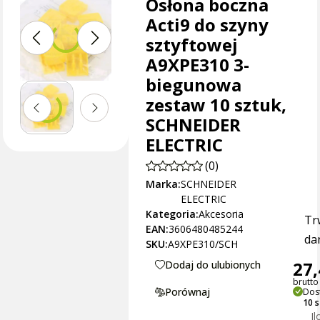
Osłona boczna
Acti9 do szyny
sztyftowej
A9XPE310 3-
biegunowa
zestaw 10 sztuk,
SCHNEIDER
ELECTRIC
(0)
Marka:
SCHNEIDER
ELECTRIC
Kategoria:
Akcesoria
Tr
EAN:
3606480485244
dan
SKU:
A9XPE310/SCH
27,
Dodaj do ulubionych
brutto 
Porównaj
Dos
10 
Il