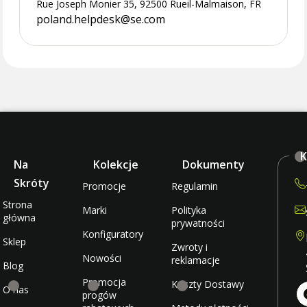
Rue Joseph Monier 35, 92500 Rueil-Malmaison, FR
poland.helpdesk@se.com
K
Na
Kolekcje
Dokumenty
Skróty
Promocje
Regulamin
Strona
Marki
Polityka
główna
prywatności
Konfiguratory
Sklep
Zwroty i
Nowości
reklamacje
Blog
Promocja
Koszty Dostawy
O nas
progów