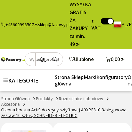
Osłona boczna
27,40 zł
Dodaj do koszyka
WYSYŁKA
Acti9 do szyny
brutto / szt.
GRATIS
sztyftowej
ZA
A9XPE310 3-
z
PL/
+48609996507
sklep@fazowy.pl
VAT
biegunowa
ZAKUPY
zestaw 10
za min.
sztuk,
49 zł
SCHNEIDER
ELECTRIC
Otwórz k
Ulubione
0,00 zł
Wyszukaj produkt
Strona
Sklep
Marki
Konfiguratory
O
KATEGORIE
główna
n
Strona Główna
Produkty
Rozdzielnice i obudowy
Akcesoria
Osłona boczna Acti9 do szyny sztyftowej A9XPE310 3-biegunowa
zestaw 10 sztuk, SCHNEIDER ELECTRIC