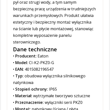
pył oraz strugi wody, a tym samym
bezpieczną pracę urządzenia w trudniejszych
warunkach przemysłowych. Produkt ułatwia
estetyczny i bezpieczny montaż wyłącznika
na ścianie lub płycie montażowej, stanowiąc
kompletne wyposażenie panelu
sterowniczego.
Dane techniczne
•
Producent:
Eaton
•
Model:
CI-K2-PKZ0-G
•
EAN:
4015082196547
•
Typ:
obudowa wyłącznika silnikowego
natynkowa
•
Stopień ochrony:
IP65
•
Materiał:
wytrzymałe tworzywo sztuczne
•
Przeznaczenie:
wyłączniki serii PKZ0
•
Montaż:
natynkowy (ściana / płyta