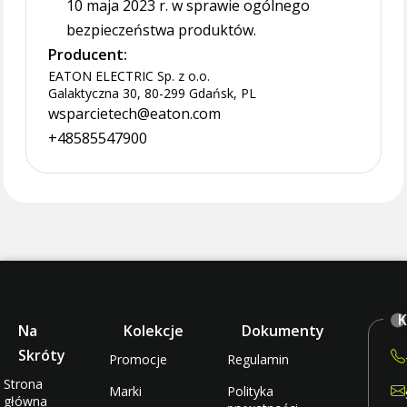
10 maja 2023 r. w sprawie ogólnego
bezpieczeństwa produktów.
Producent:
EATON ELECTRIC Sp. z o.o.
Galaktyczna 30, 80-299 Gdańsk, PL
wsparcietech@eaton.com
+48585547900
K
Na
Kolekcje
Dokumenty
Skróty
Promocje
Regulamin
Strona
Marki
Polityka
główna