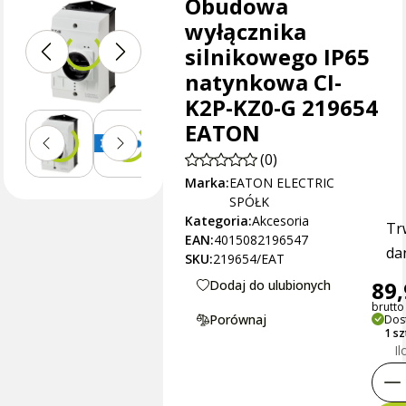
Obudowa
wyłącznika
silnikowego IP65
natynkowa CI-
K2P-KZ0-G 219654
EATON
(0)
Marka:
EATON ELECTRIC
SPÓŁK
Kategoria:
Akcesoria
Tr
EAN:
4015082196547
dan
SKU:
219654/EAT
89,
Dodaj do ulubionych
brutto 
Porównaj
Dos
1 s
Il