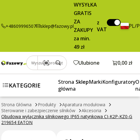
89,95 zł
Dodaj do koszyka
WYSYŁKA
wyłącznika
brutto / szt.
GRATIS
silnikowego
IP65
ZA
z
PL/
+48609996507
sklep@fazowy.pl
natynkowa CI-
VAT
ZAKUPY
K2P-KZ0-G
za min.
219654 EATON
49 zł
Otwórz k
Ulubione
0,00 zł
Wyszukaj produkt
Strona
Sklep
Marki
Konfiguratory
O
KATEGORIE
główna
n
Strona Główna
Produkty
Aparatura modułowa
Sterowanie i zabezpieczenie silników
Akcesoria
Obudowa wyłącznika silnikowego IP65 natynkowa CI-K2P-KZ0-G
219654 EATON