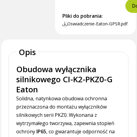
Do
Pliki do pobrania:
Oswiadczenie-Eaton-GPSR.pdf
Opis
Obudowa wyłącznika
silnikowego CI-K2-PKZ0-G
Eaton
Solidna, natynkowa obudowa ochronna
przeznaczona do montażu wyłączników
silnikowych serii PKZ0. Wykonana z
wytrzymałego tworzywa, zapewnia stopień
ochrony
IP65
, co gwarantuje odporność na