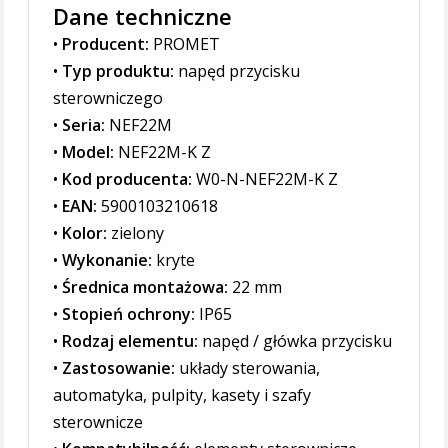
Dane techniczne
•
Producent:
PROMET
•
Typ produktu:
napęd przycisku
sterowniczego
•
Seria:
NEF22M
•
Model:
NEF22M-K Z
•
Kod producenta:
W0-N-NEF22M-K Z
•
EAN:
5900103210618
•
Kolor:
zielony
•
Wykonanie:
kryte
•
Średnica montażowa:
22 mm
•
Stopień ochrony:
IP65
•
Rodzaj elementu:
napęd / główka przycisku
•
Zastosowanie:
układy sterowania,
automatyka, pulpity, kasety i szafy
sterownicze