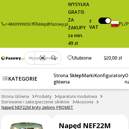
NEF22M kryty
brutto / szt.
WYSYŁKA
zielony
GRATIS
PROMET
ZA
z
PL/
+48609996507
sklep@fazowy.pl
VAT
ZAKUPY
za min.
49 zł
Otwórz k
Ulubione
0,00 zł
Wyszukaj produkt
Strona
Sklep
Marki
Konfiguratory
O
KATEGORIE
główna
n
Strona Główna
Produkty
Aparatura modułowa
Sterowanie i zabezpieczenie silników
Akcesoria
Napęd NEF22M kryty zielony PROMET
Napęd NEF22M