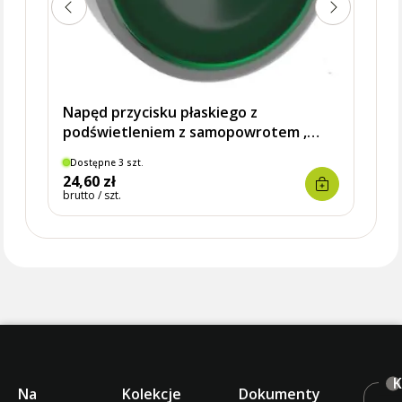
Napęd przycisku płaskiego z
podświetleniem z samopowrotem ,
zielony, Harmony XB4, ZB4BW333,
Dostępne 3 szt.
Dostę
SCHNEIDER ELECTRIC
24,60 zł
14,9
brutto / szt.
brutto 
K
Na
Kolekcje
Dokumenty