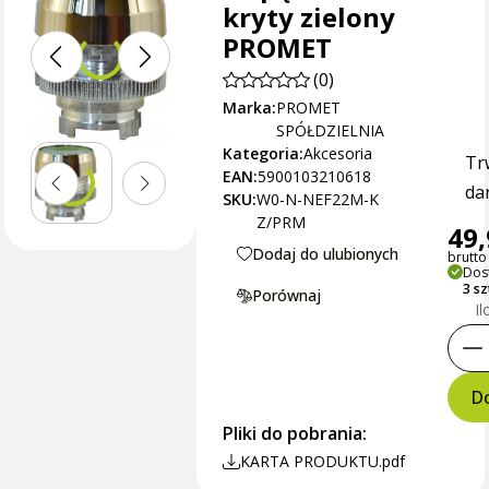
kryty zielony
PROMET
(0)
Marka:
PROMET
SPÓŁDZIELNIA
Kategoria:
Akcesoria
Tr
EAN:
5900103210618
dan
SKU:
W0-N-NEF22M-K
Z/PRM
49,
Dodaj do ulubionych
brutto 
Dos
3 sz
Porównaj
Il
Do
Pliki do pobrania:
KARTA PRODUKTU.pdf