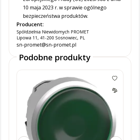
10 maja 2023 r. w sprawie ogólnego
bezpieczeństwa produktów.
Producent:
Spółdzielnia Niewidomych PROMET
Lipowa 11, 41-200 Sosnowiec, PL
sn-promet@sn-promet.pl
Podobne produkty
Napę
podś
ZB4B