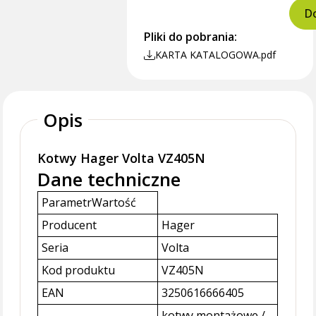
Do
Pliki do pobrania:
KARTA KATALOGOWA.pdf
Opis
Kotwy Hager Volta VZ405N
Dane techniczne
ParametrWartość
Producent
Hager
Seria
Volta
Kod produktu
VZ405N
EAN
3250616666405
kotwy montażowe /