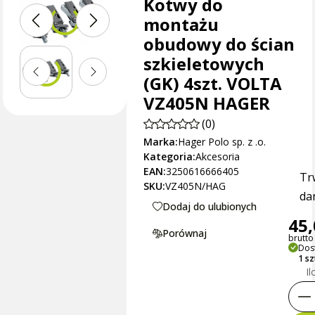
Kotwy do
montażu
obudowy do ścian
szkieletowych
(GK) 4szt. VOLTA
VZ405N HAGER
(0)
Marka:
Hager Polo sp. z .o.
Kategoria:
Akcesoria
EAN:
3250616666405
Tr
SKU:
VZ405N/HAG
dan
Dodaj do ulubionych
45,
Porównaj
brutto 
Dos
1 s
Il