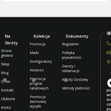
K
Na
Kolekcje
Dokumenty
Skróty
Promocje
Regulamin
Strona
Marki
Polityka
główna
prywatności
Konfiguratory
Sklep
Zwroty i
Nowości
reklamacje
Blog
Promocja
Koszty Dostawy
O nas
progów
rabatowych
Metody płatności
Kontakt
po
wt
Promocja
Ulubione
śr
darmowej
cz
wysyłki
Konto
pi