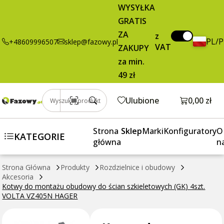
Kotwy do
45,00 zł
Dodaj do koszyka
WYSYŁKA
montażu
brutto / szt.
GRATIS
obudowy do
ZA
ścian
z
PL/
+48609996507
sklep@fazowy.pl
VAT
szkieletowych
ZAKUPY
(GK) 4szt.
za min.
VOLTA VZ405N
49 zł
HAGER
Otwórz k
Ulubione
0,00 zł
Wyszukaj produkt
Strona
Sklep
Marki
Konfiguratory
O
KATEGORIE
główna
n
Strona Główna
Produkty
Rozdzielnice i obudowy
Akcesoria
Kotwy do montażu obudowy do ścian szkieletowych (GK) 4szt.
VOLTA VZ405N HAGER