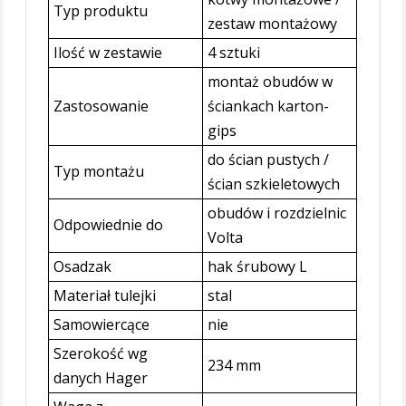
Typ produktu
zestaw montażowy
Ilość w zestawie
4 sztuki
montaż obudów w
Zastosowanie
ściankach karton-
gips
do ścian pustych /
Typ montażu
ścian szkieletowych
obudów i rozdzielnic
Odpowiednie do
Volta
Osadzak
hak śrubowy L
Materiał tulejki
stal
Samowiercące
nie
Szerokość wg
234 mm
danych Hager