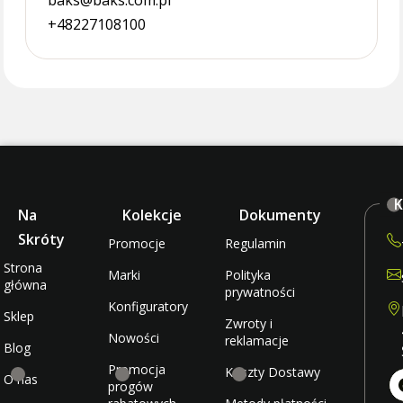
baks@baks.com.pl
+48227108100
K
Na
Kolekcje
Dokumenty
Skróty
Promocje
Regulamin
Strona
Marki
Polityka
główna
prywatności
Konfiguratory
Sklep
Zwroty i
Nowości
reklamacje
Blog
Promocja
Koszty Dostawy
O nas
progów