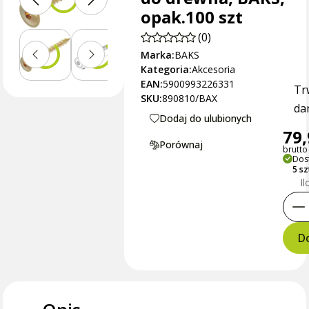
opak.100 szt
(0)
Marka:
BAKS
Kategoria:
Akcesoria
EAN:
5900993226331
Tr
SKU:
890810/BAX
dan
Dodaj do ulubionych
79,
Porównaj
brutto 
Dos
5 s
Il
Do