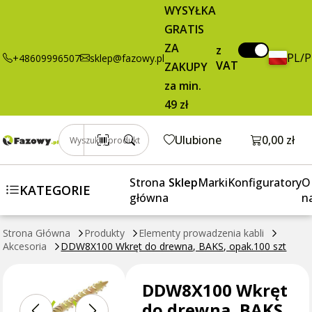
DDW8X100
79,95 zł
Dodaj do koszyka
WYSYŁKA
Wkręt do
brutto / szt.
GRATIS
drewna, BAKS,
ZA
opak.100 szt
z
PL/
+48609996507
sklep@fazowy.pl
VAT
ZAKUPY
za min.
49 zł
Otwórz k
Ulubione
0,00 zł
Wyszukaj produkt
Strona
Sklep
Marki
Konfiguratory
O
KATEGORIE
główna
n
Strona Główna
Produkty
Elementy prowadzenia kabli
Akcesoria
DDW8X100 Wkręt do drewna, BAKS, opak.100 szt
DDW8X100 Wkręt
do drewna, BAKS,