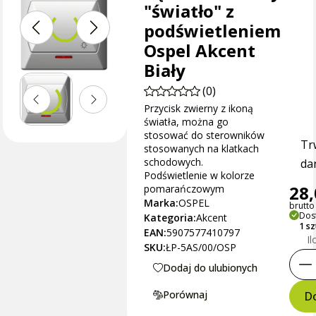
"światło" z
podświetleniem
Ospel Akcent
Biały
(0)
Przycisk zwierny z ikoną
światła, można go
stosować do sterowników
Tr
stosowanych na klatkach
schodowych.
dan
Podświetlenie w kolorze
28,
pomarańczowym
Marka:
OSPEL
brutto 
Dos
Kategoria:
Akcent
1 s
EAN:
5907577410797
Il
SKU:
ŁP-5AS/00/OSP
Dodaj do ulubionych
Porównaj
Do