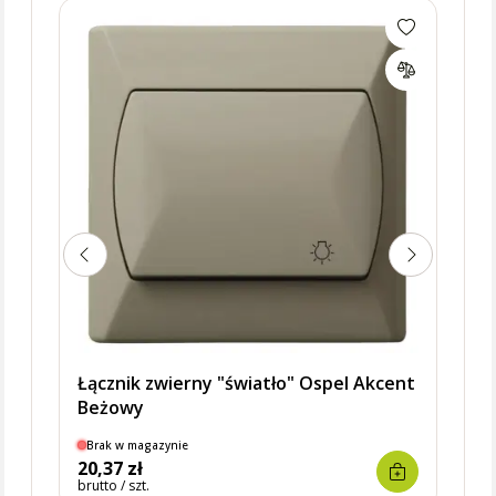
Łącz
podś
Łącznik zwierny "światło" Ospel Akcent
Beżowy
Brak w magazynie
Dostę
20,37 zł
17,9
brutto / szt.
brutto 