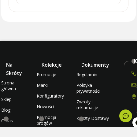
K
Na
Kolekcje
Dokumenty
Skróty
Promocje
Regulamin
Strona
Marki
Polityka
główna
prywatności
Konfiguratory
Sklep
Zwroty i
Nowości
reklamacje
Blog
Promocja
Koszty Dostawy
O nas
progów
rabatowych
Metody płatności
Kontakt
po