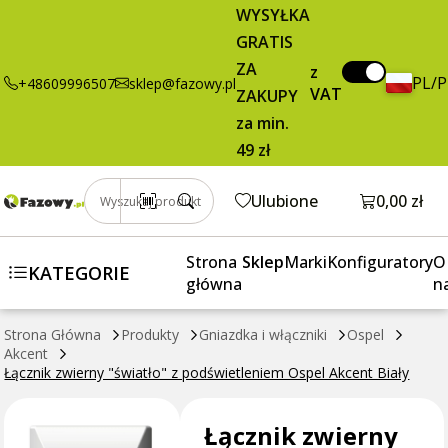
28,07 zł
Dodaj do koszyka
WYSYŁKA
"światło" z
brutto / szt.
GRATIS
podświetleniem
Ospel Akcent
ZA
z
PL/
+48609996507
sklep@fazowy.pl
Biały
VAT
ZAKUPY
za min.
49 zł
Otwórz k
Ulubione
0,00 zł
Wyszukaj produkt
Strona
Sklep
Marki
Konfiguratory
O
KATEGORIE
główna
n
Strona Główna
Produkty
Gniazdka i włączniki
Ospel
Akcent
Łącznik zwierny "światło" z podświetleniem Ospel Akcent Biały
Łącznik zwierny