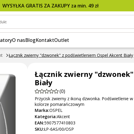
m Ospel Akcent Biały
WYSYŁKA GRATIS ZA ZAKUPY za min. 49 zł
dukt
atory
O nas
Blog
Kontakt
Outlet
nt
Łącznik zwierny "dzwonek" z podświetleniem Ospel Akcent Biały
Łącznik zwierny "dzwonek"
Biały
(0)
Przycisk zwierny z ikoną dzwonka. Podświetlenie w
kolorze pomarańczowym
Marka:
OSPEL
Kategoria:
Akcent
EAN:
5907577410803
SKU:
ŁP-6AS/00/OSP