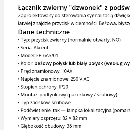
Łącznik zwierny "dzwonek" z podświ
Zaprojektowany do sterowania sygnalizacją dźwięk
łatwiej znajdzie przycisk w ciemności. Beżowa, błys
Dane techniczne
• Typ: przycisk zwierny (normalnie otwarty, NO)
• Seria: Akcent
• Model: ŁP-6AS/01
• Kolor:
beżowy połysk lub biały połysk
(według wy
• Prąd znamionowy: 10AX
• Napięcie znamionowe: 250 V AC
• Stopień ochrony: IP20
• Montaż: podtynkowy (pazurkowy / śrubowy)
• Typ zacisków: śrubowe
• Podświetlenie: tak — lampka lokalizacyjna (poma
• Wymiary osprzętu: 82 × 82 mm
• Głębokość obudowy: 36 mm