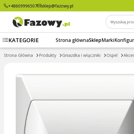
Łącznik zwierny "dzwonek" z podświetlenie
+48609996507
sklep@fazowy.pl
Wyszukaj pro
KATEGORIE
Strona główna
Sklep
Marki
Konfigur
Strona Główna
Produkty
Gniazdka i włączniki
Ospel
Akce