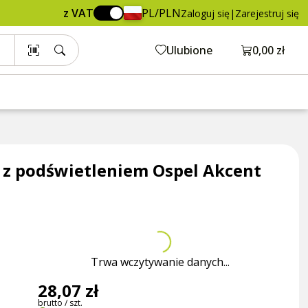
28,07 zł
Dodaj do koszyka
z VAT
PL/PLN
Zaloguj się
|
Zarejestruj się
brutto / szt.
Otwórz ko
Ulubione
0,00 zł
 z podświetleniem Ospel Akcent
Trwa wczytywanie danych...
28,07 zł
brutto / szt.