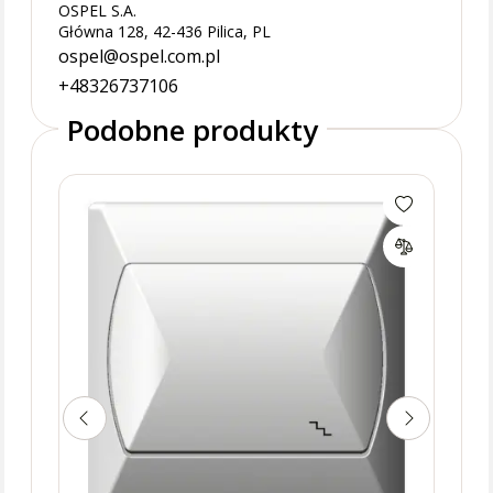
OSPEL S.A.
Główna 128, 42-436 Pilica, PL
ospel@ospel.com.pl
+48326737106
Podobne produkty
Łącz
Ospe