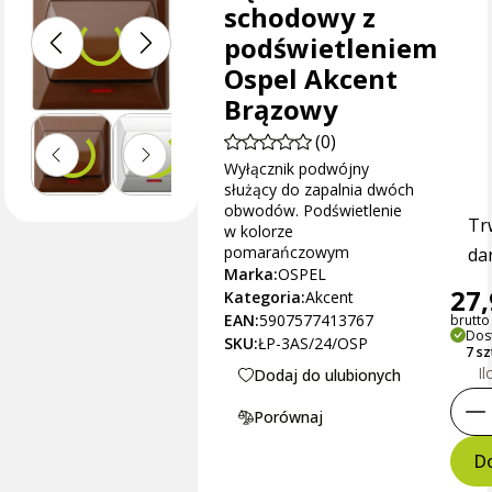
schodowy z
podświetleniem
Ospel Akcent
Brązowy
(0)
Wyłącznik podwójny
służący do zapalnia dwóch
obwodów. Podświetlenie
Tr
w kolorze
pomarańczowym
dan
Marka:
OSPEL
27,
Kategoria:
Akcent
EAN:
5907577413767
brutto 
Dos
SKU:
ŁP-3AS/24/OSP
7 s
Il
Dodaj do ulubionych
Porównaj
Do