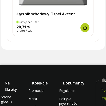
Łącznik schodowy Ospel Akcent
Dostępne 16 szt.
Dostę
20,71 zł
18,9
brutto / szt.
brutto 
K
Na
Kolekcje
Dokumenty
Skróty
Promocje
Regulamin
Strona
Marki
Polityka
główna
prywatności