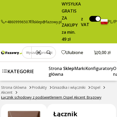
27,95 zł
Dodaj do koszyka
WYSYŁKA
schodowy z
brutto / szt.
GRATIS
podświetleniem
Ospel Akcent
ZA
z
PL/
+48609996507
sklep@fazowy.pl
Brązowy
VAT
ZAKUPY
za min.
49 zł
Otwórz k
Ulubione
0,00 zł
Wyszukaj produkt
Strona
Sklep
Marki
Konfiguratory
O
KATEGORIE
główna
n
Strona Główna
Produkty
Gniazdka i włączniki
Ospel
Akcent
Łącznik schodowy z podświetleniem Ospel Akcent Brązowy
Łącznik