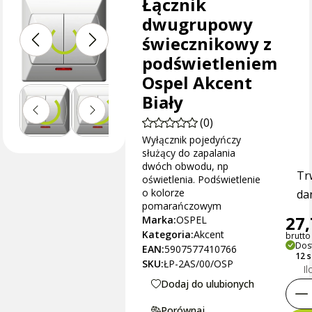
Łącznik
dwugrupowy
świecznikowy z
podświetleniem
Ospel Akcent
Biały
(0)
Wyłącznik pojedyńczy
służący do zapalania
dwóch obwodu, np
Tr
oświetlenia. Podświetlenie
o kolorze
dan
pomarańczowym
27,
Marka:
OSPEL
Kategoria:
Akcent
brutto 
Dos
EAN:
5907577410766
12 
SKU:
ŁP-2AS/00/OSP
Il
Dodaj do ulubionych
Porównaj