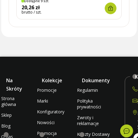
Dostępne 9 szt.
Dostę
20,26 zł
27,7
brutto / szt.
brutto 
K
Na
Kolekcje
Dokumenty
Skróty
Promocje
Regulamin
Strona
Marki
Polityka
główna
prywatności
Konfiguratory
Sklep
Zwroty i
Nowości
reklamacje
Blog
Promocja
Koszty Dostawy
O nas