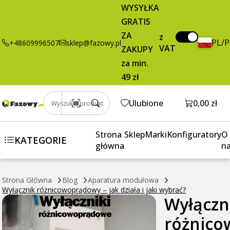
WYSYŁKA
GRATIS
ZA
z
PL/
+48609996507
sklep@fazowy.pl
VAT
ZAKUPY
za min.
49 zł
Otwórz k
Ulubione
0,00 zł
Wyszukaj produkt
Strona
Sklep
Marki
Konfiguratory
O
KATEGORIE
główna
n
Strona Główna
Blog
Aparatura modułowa
Wyłącznik różnicowoprądowy – jak działa i jaki wybrać?
Wyłączn
różnic