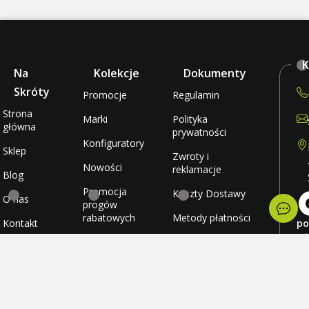
K
Na
Kolekcje
Dokumenty
Skróty
Promocje
Regulamin
Strona
Marki
Polityka
główna
prywatności
Konfiguratory
Sklep
Zwroty i
Nowości
reklamacje
Blog
Promocja
Koszty Dostawy
O nas
progów
rabatowych
Metody płatności
Kontakt
po
wt
Promocja
Ulubione
śr
darmowej
cz
wysyłki
Konto
pi
so
ni